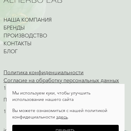
НАША КОМПАНИЯ
БРЕНДЫ
ПРОИЗВОДСТВО
КОНТАКТЫ
БЛОГ
Политика конфиденциальности
Согласие на обработку персональных данных
11000 Сербия, Белград ул. Мосорска, 9
Мы используем куки, чтобы улучшить
использование нашего сайта
Производство, отдел сбыта, склад
Вы можете ознакомиться с нашей политикой
11500 Обреновац, ул. Александра Аце Симовича, 92
конфидециальности
здесь
.
info@alherbolab.com
ПРИНЯТЬ