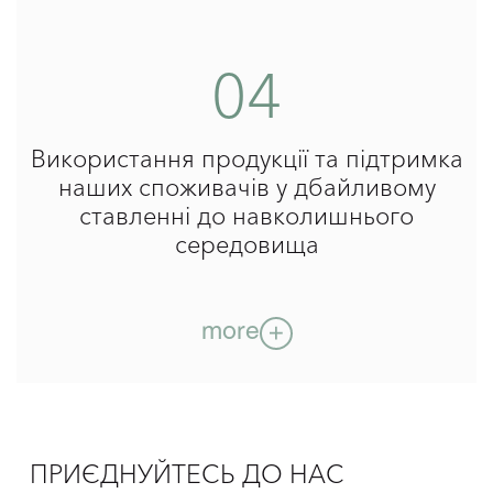
03
Логістика
04
Логістика і транспортування відіграють важливу роль
у діяльності будь-якої компанії.
Оптимізація транспортних маршрутів і зниження ваги
Використання продукції та підтримка
пакування допомагають зменшити негативний вплив
на навколишнє середовище і скоротити викиди
наших споживачів у дбайливому
вуглекислого газу в атмосферу.
ставленні до навколишнього
hide
середовища
more
04
ПРИЄДНУЙТЕСЬ ДО НАС