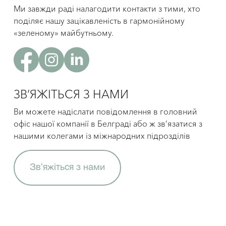
Використання продукції та
Ми завжди раді налагодити контакти з тими, хто
підтримка наших споживачів у
поділяє нашу зацікавленість в гармонійному
дбайливому ставленні до
«зеленому» майбутньому.
навколишнього середовища
Ми виробляємо продукти для краси і докладаємо
зусиль, щоб зберегти прекрасну природу нашої
планети для майбутніх поколінь.
Відповідальне споживання – один з елементів сталого
ЗВ’ЯЖІТЬСЯ З НАМИ
розвитку, який ми прагнемо поширювати та
підтримувати серед наших споживачів шляхом збору
Ви можете надіслати повідомлення в головний
використаних упаковок для повторного
офіс нашої компанії в Белграді або ж зв’язатися з
використання.
нашими колегами із міжнародних підрозділів
Ми намагаємося сприяти обізнаності про сталий
розвиток та втілюємо різноманітні соціальні проекти,
що спонукають споживачів бути відповідальними
щодо довкілля.
Зв’яжіться з нами
hide