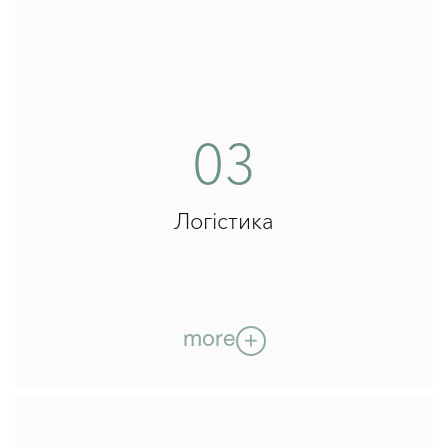
02
Відповідальне виробництво
Ми віримо в принципи сталого розвитку бізнесу. На
03
благо навколишньому середовищу, нашим
продуктам і нашим клієнтам. Наше виробництво є
нейтральним за рівнем викиду вуглекислого газу.
Саме виробництво не має викидів в атмосферу, а
відповідальне управління ланцюгами постачань
Логістика
мінімізує негативний вплив на навколишнє
середовище та зменшує вуглецевий слід.
Суворий контроль забезпечує гарантію безпеки
якісних продуктів.
hide
more