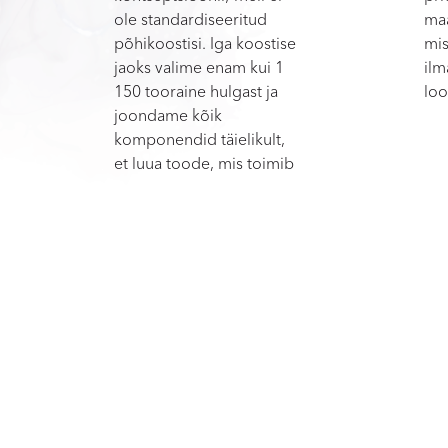
ole standardiseeritud
maa
põhikoostisi. Iga koostise
mis
jaoks valime enam kui 1
ilm
150 tooraine hulgast ja
loo
joondame kõik
komponendid täielikult,
et luua toode, mis toimib