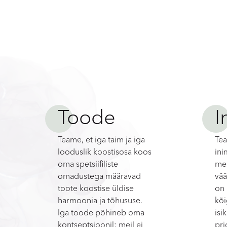
Toode
I
Teame, et iga taim ja iga
Tea
looduslik koostisosa koos
ini
oma spetsiifiliste
mei
omadustega määravad
vää
toote koostise üldise
on 
harmoonia ja tõhususe.
kõi
Iga toode põhineb oma
isi
kontseptsioonil; meil ei
pri