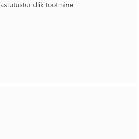
astutustundlik tootmine
otmine
neutraalne: tootmisüksus ise ei tekita heitmeid
tustundlik tarneahela juhtimine minimeerib