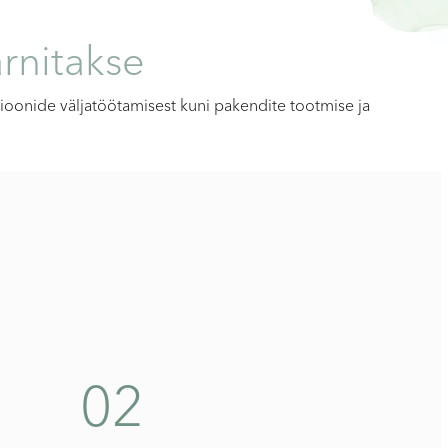
rnitakse
sioonide väljatöötamisest kuni pakendite tootmise ja
02