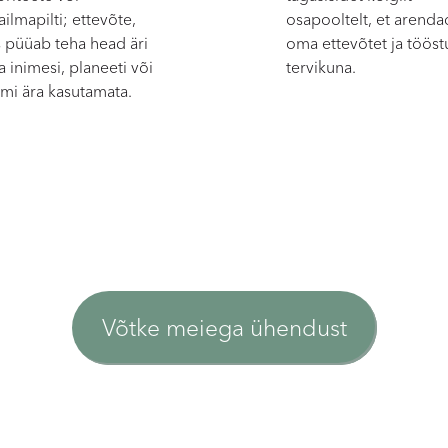
ilmapilti; ettevõte,
osapooltelt, et arenda
 püüab teha head äri
oma ettevõtet ja tööst
a inimesi, planeeti või
tervikuna.
mi ära kasutamata.
Võtke meiega ühendust