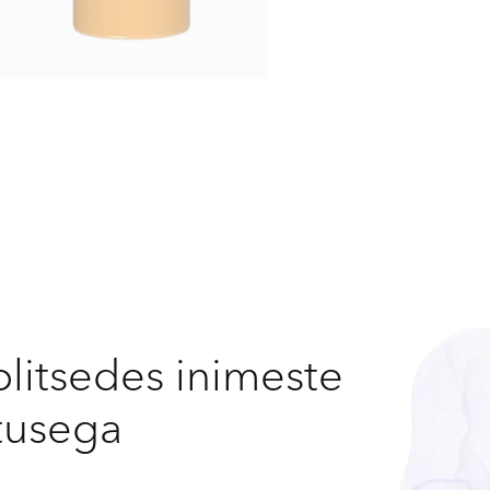
olitsedes inimeste
stusega