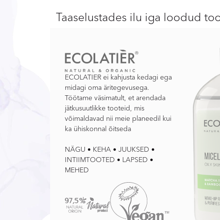
Taaselustades ilu iga loodud to
ECOLATIER ei kahjusta kedagi ega
midagi oma äritegevusega.
Töötame väsimatult, et arendada
jätkusuutlikke tooteid, mis
võimaldavad nii meie planeedil kui
ka ühiskonnal õitseda
NÄGU • KEHA • JUUKSED •
INTIIMTOOTED • LAPSED •
MEHED