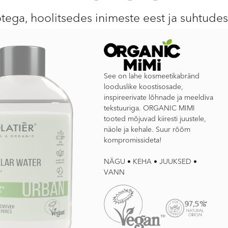
otega, hoolitsedes inimeste eest ja suhtude
See on lahe kosmeetikabränd
looduslike koostisosade,
inspireerivate lõhnade ja meeldiva
tekstuuriga. ORGANIC MIMI
tooted mõjuvad kiiresti juustele,
näole ja kehale. Suur rõõm
kompromissideta!
NÄGU • KEHA • JUUKSED •
VANN