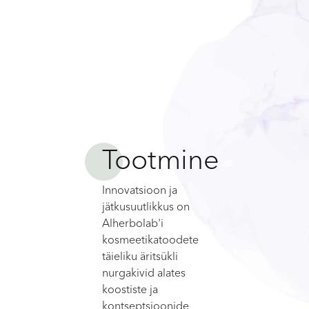
d
Tootmine
Innovatsioon ja
jätkusuutlikkus on
Alherbolab'i
kosmeetikatoodete
täieliku äritsükli
nurgakivid alates
koostiste ja
kontseptsioonide