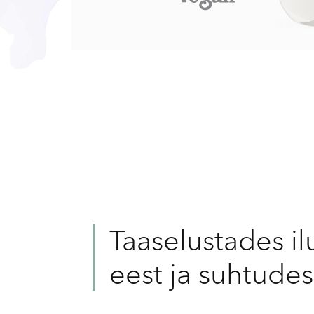
Taaselustades il
eest ja suhtude