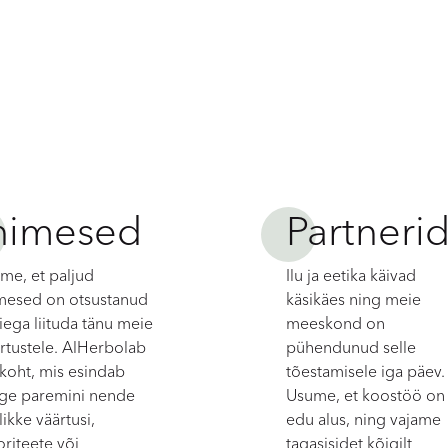
nimesed
Partneri
me, et paljud
Ilu ja eetika käivad
mesed on otsustanud
käsikäes ning meie
ega liituda tänu meie
meeskond on
rtustele. AlHerbolab
pühendunud selle
koht, mis esindab
tõestamisele iga päev.
ge paremini nende
Usume, et koostöö on
klikke väärtusi,
edu alus, ning vajame
oriteete või
tagasisidet kõigilt