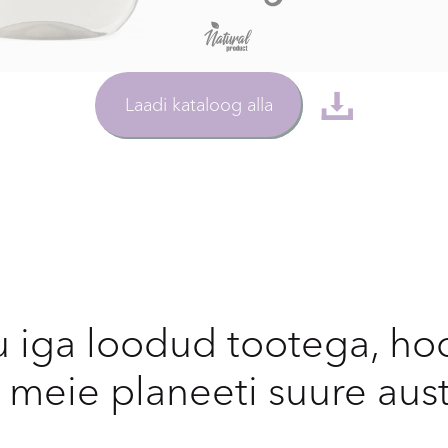
Laadi kataloog alla
u iga loodud tootega, ho
s meie planeeti suure au