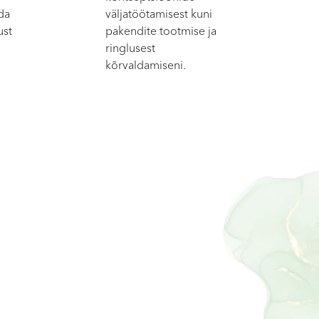
da
väljatöötamisest kuni
ust
pakendite tootmise ja
ringlusest
kõrvaldamiseni.