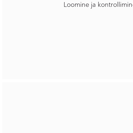
Loomine ja kontrollimin
01
Loomine ja kontrollimine
Me loome uuendusi. Meie uuenduslik lähenemine koo
koostised on meie enda põhjaliku uurimistöö tulemu