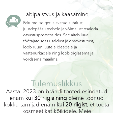
Läbipaistvus ja kaasamine
Pakume selget ja avatud suhtlust,
juurdepääsu teabele ja võimalust osaleda
otsustusprotsessides. See aitab luua
töötajate seas usaldust ja omavastutust,
loob ruumi uutele ideedele ja
vaatenurkadele ning loob õiglasema ja
võrdsema maailma.
Tulemuslikkus
Aastal 2023 on brändi tooted esindatud
enam
kui 30 riigis ning
oleme toonud
kokku tarnijad enam
kui 20 riigist
, et toota
kosmeetikat kõikidele. Meie