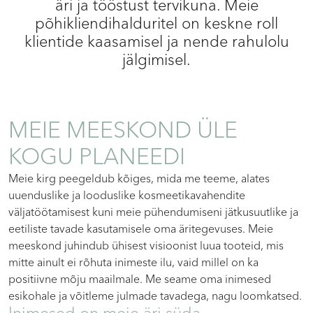
äri ja tööstust tervikuna. Meie
põhikliendihalduritel on keskne roll
klientide kaasamisel ja nende rahulolu
jälgimisel.
MEIE MEESKOND ÜLE
KOGU PLANEEDI
Meie kirg peegeldub kõiges, mida me teeme, alates
uuenduslike ja looduslike kosmeetikavahendite
väljatöötamisest kuni meie pühendumiseni jätkusuutlike ja
eetiliste tavade kasutamisele oma äritegevuses. Meie
meeskond juhindub ühisest visioonist luua tooteid, mis
mitte ainult ei rõhuta inimeste ilu, vaid millel on ka
positiivne mõju maailmale. Me seame oma inimesed
esikohale ja võitleme julmade tavadega, nagu loomkatsed.