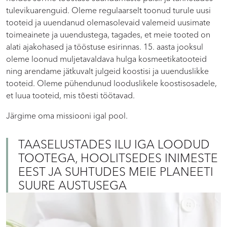
tulevikuarenguid. Oleme regulaarselt toonud turule uusi
tooteid ja uuendanud olemasolevaid valemeid uusimate
toimeainete ja uuendustega, tagades, et meie tooted on
alati ajakohased ja tööstuse esirinnas. 15. aasta jooksul
oleme loonud muljetavaldava hulga kosmeetikatooteid
ning arendame jätkuvalt julgeid koostisi ja uuenduslikke
tooteid. Oleme pühendunud looduslikele koostisosadele,
et luua tooteid, mis tõesti töötavad.
Järgime oma missiooni igal pool.
TAASELUSTADES ILU IGA LOODUD
TOOTEGA, HOOLITSEDES INIMESTE
EEST JA SUHTUDES MEIE PLANEETI
SUURE AUSTUSEGA