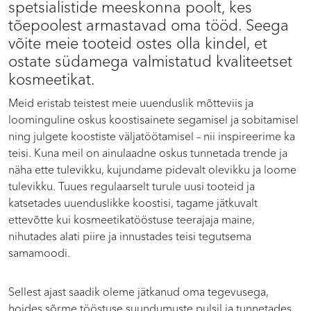
spetsialistide meeskonna poolt, kes
tõepoolest armastavad oma tööd. Seega
võite meie tooteid ostes olla kindel, et
ostate südamega valmistatud kvaliteetset
kosmeetikat.
Meid eristab teistest meie uuenduslik mõtteviis ja
loominguline oskus koostisainete segamisel ja sobitamisel
ning julgete koostiste väljatöötamisel – nii inspireerime ka
teisi. Kuna meil on ainulaadne oskus tunnetada trende ja
näha ette tulevikku, kujundame pidevalt olevikku ja loome
tulevikku. Tuues regulaarselt turule uusi tooteid ja
katsetades uuenduslikke koostisi, tagame jätkuvalt
ettevõtte kui kosmeetikatööstuse teerajaja maine,
nihutades alati piire ja innustades teisi tegutsema
samamoodi.
Sellest ajast saadik oleme jätkanud oma tegevusega,
hoides sõrme tööstuse suundumuste pulsil ja tunnetades