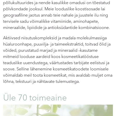
põllukultuurides ja nende kasulikke omadusi on tõestatud
põlvkondade jooksul. Meie looduslike koostisosade lai
geograafiline jaotus annab teie nahale ja juustele ilu ning
tervisele sadu võimalikke vitamiinide, aminohapete,
mineraalide, lipiidide ja antioksüdantide kombinatsioone.
Aktiivsed niisutuskompleksid ja madala molekulmassiga
hüaluroonhape, puuvilja- ja taimeekstraktid, toitvad õlid ja
võided, purustatud marjad ja mineraalid –kasutame
mitmeid looduse aardeid koos kosmeetikatööstuse
teaduslike uuendustega, väärtustades tarbijate eelistusi ja
soove. Selline lähenemine kosmeetikatoodete loomisele
võimaldab meil toota kosmeetikat, mis avaldab muljet oma
lõhna, tekstuuri ja nähtavate tulemustega.
Üle 70 toimeaine