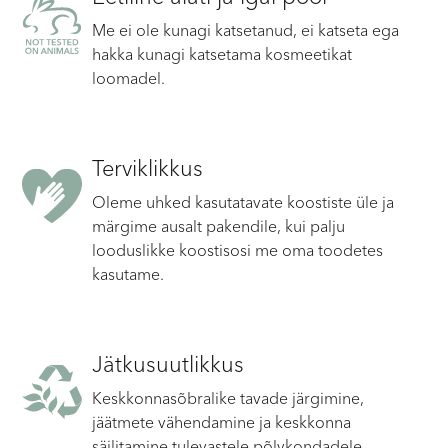
Me ei ole kunagi katsetanud, ei katseta ega
hakka kunagi katsetama kosmeetikat
loomadel.
Terviklikkus
Oleme uhked kasutatavate koostiste üle ja
märgime ausalt pakendile, kui palju
looduslikke koostisosi me oma toodetes
kasutame.
Jätkusuutlikkus
Keskkonnasõbralike tavade järgimine,
jäätmete vähendamine ja keskkonna
säilitamine tulevastele põlvkondadele.