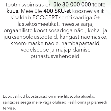
tootmisvõimsus on
üle 30 000 000 toote
kuus
. Meie üle
400 SKU-st
koosnev valik
sisaldab ECOCERT-sertifikaadiga 0+
lastekosmeetikat, meeste sarja,
orgaaniliste koostisosadega näo-, keha- ja
juuksehooldustooteid, kangast näomaske,
kreem-maske näole, hambapastasid,
vedelseepe ja majapidamise
puhastusvahendeid.
Looduslikud koostisosad on meie filosoofia aluseks,
säilitades seega meile väga olulised keskkonna ja planeedi
tervise.