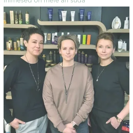
Inimesed on meie äri süda