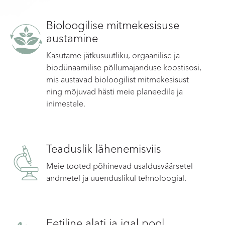
Bioloogilise mitmekesisuse
austamine
Kasutame jätkusuutliku, orgaanilise ja
biodünaamilise põllumajanduse koostisosi,
mis austavad bioloogilist mitmekesisust
ning mõjuvad hästi meie planeedile ja
inimestele.
Teaduslik lähenemisviis
Meie tooted põhinevad usaldusväärsetel
andmetel ja uuenduslikul tehnoloogial.
Eetiline alati ja igal pool