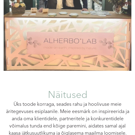
Näitused
Üks toode korraga, seades rahu ja hoolivuse meie
äritegevuses esiplaanile. Meie eesmärk on inspireerida ja
anda oma klientidele, partneritele ja konkurentidele
võimalus tunda end kõige paremini, aidates samal ajal
kaasa jätkusuutlikuma ja õiglasema maailma loomisele.