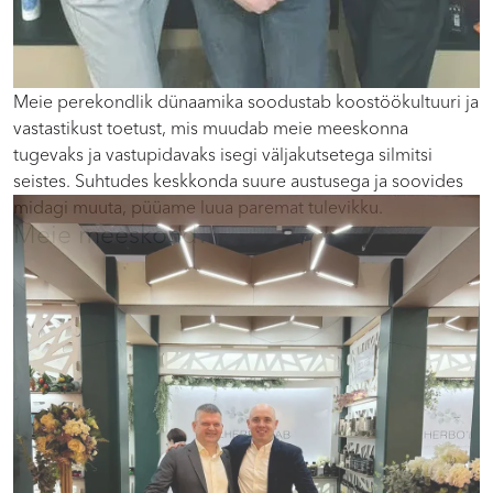
Meie perekondlik dünaamika soodustab koostöökultuuri ja
vastastikust toetust, mis muudab meie meeskonna
tugevaks ja vastupidavaks isegi väljakutsetega silmitsi
seistes. Suhtudes keskkonda suure austusega ja soovides
midagi muuta, püüame luua paremat tulevikku.
Meie meeskond