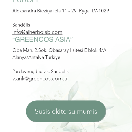
EUROPE"
Aleksandra Bieziņa iela 11 – 29, Ryga, LV-1029
Sandėlis
info@alherbolab.com
“GREENCOS ASIA”
Oba Mah. 2.Sok. Obasaray I sitesi E blok 4/A
Alanya/Antalya Turkiye
Pardavimų biuras, Sandėlis
v.arik@greencos.com.tr
Susisiekite su mumis