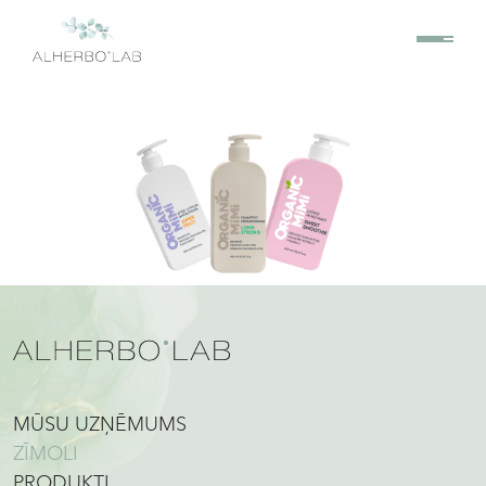
MŪSU UZŅĒMUMS
ZĪMOLI
PRODUKTI